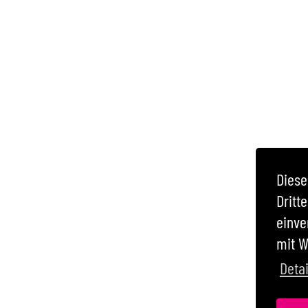
Diese
Dritt
einve
mit W
Detai