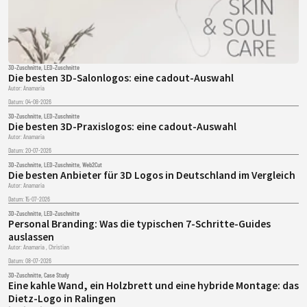
3D-Zuschnitte
,
LED-Zuschnitte
Die besten 3D-Salonlogos: eine cadout-Auswahl
Autor:
Anamaria
Datum:
04-08-2026
3D-Zuschnitte
,
LED-Zuschnitte
Die besten 3D-Praxislogos: eine cadout-Auswahl
Autor:
Anamaria
Datum:
20-07-2026
3D-Zuschnitte
,
LED-Zuschnitte
,
Web2Cut
Die besten Anbieter für 3D Logos in Deutschland im Vergleich
Autor:
Anamaria
Datum:
15-07-2026
3D-Zuschnitte
,
LED-Zuschnitte
Personal Branding: Was die typischen 7-Schritte-Guides
auslassen
Autor:
Anamaria
,
Christian
Datum:
08-07-2026
3D-Zuschnitte
,
Case Study
Eine kahle Wand, ein Holzbrett und eine hybride Montage: das
Dietz-Logo in Ralingen