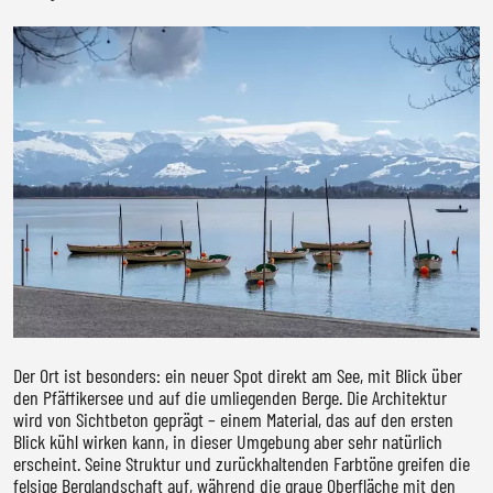
DOWNLOADS
NEWSLETTER
HARTSCHAUM
MOOS
HOLZ
ALUMINIUMVERBUND
KLEBEFOLIEN
Der Ort ist besonders: ein neuer Spot direkt am See, mit Blick über
den Pfäffikersee und auf die umliegenden Berge. Die Architektur
wird von Sichtbeton geprägt – einem Material, das auf den ersten
Blick kühl wirken kann, in dieser Umgebung aber sehr natürlich
erscheint. Seine Struktur und zurückhaltenden Farbtöne greifen die
felsige Berglandschaft auf, während die graue Oberfläche mit den