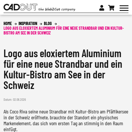
HOME
INSPIRATION
BLOG
LOGO AUS ELOXIERTEM ALUMINIUM FÜR EINE NEUE STRANDBAR UND EIN KULTUR-
BISTRO AM SEE IN DER SCHWEIZ
LED
LEUCHTBUCHSTABEN
3D-ZUSCHNITTE
Logo aus eloxiertem Aluminium
3D-LOGOS
SCHABLONEN
für eine neue Strandbar und ein
3D-BUCHSTABEN
MALERSCHABLONEN
INSPIRATION
Kultur-Bistro am See in der
3D-FREIFORMEN
KUNSTSTOFFSCHABLONEN
Schweiz
BLOG
QUALITÄT & SERVICE
MATERIALIEN
METALLSCHABLONEN
BEST PRACTICES
DIENSTLEISTUNGEN
ÜBER UNS
ACRYLGLAS
ZUBEHÖR SCHABLONEN
Datum:
02.06.2026
FARBGEBUNG
RESELLERVORTEILE
WAS UNS UNTERSCHEIDET
DE
METALL
PRODUKTION
Als Coco Riva seine neue Strandbar mit Kultur-Bistro am Pfäffikersee
ANFRAGEFORMULAR
FAQ & KONFIGURATOR
ROSTBUCHSTABEN
DEUTSCH
in der Schweiz eröffnete, brauchte der Standort ein physisches
COMMUNITY
PREISE
Markenelement, das sich vom ersten Tag an stimmig in den Raum
VERSANDGEBIETE
MATERIALKOMBINATION
ENGLISH
einfügt.